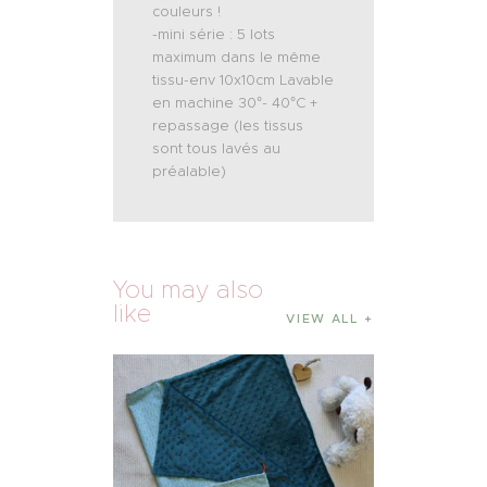
couleurs !
-mini série : 5 lots
maximum dans le même
tissu-env 10x10cm Lavable
en machine 30°- 40°C +
repassage (les tissus
sont tous lavés au
préalable)
You may also
like
VIEW ALL