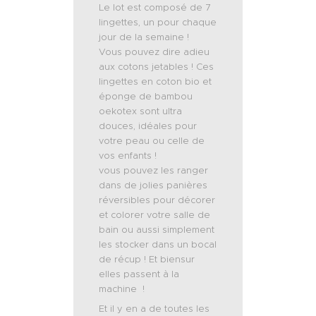
Le lot est composé de 7
lingettes, un pour chaque
jour de la semaine !
Vous pouvez dire adieu
aux cotons jetables ! Ces
lingettes en coton bio et
éponge de bambou
oekotex sont ultra
douces, idéales pour
votre peau ou celle de
vos enfants !
vous pouvez les ranger
dans de jolies panières
réversibles pour décorer
et colorer votre salle de
bain ou aussi simplement
les stocker dans un bocal
de récup ! Et biensur
elles passent à la
machine !
Et il y en a de toutes les