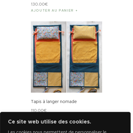
130
.
00
€
AJOUTER AU PANIER
Tapis à langer nomade
110
.
00
€
AJOUTER AU PANIER
Ce site web utilise des cookies.
Les cookies nous permettent de personnaliser le