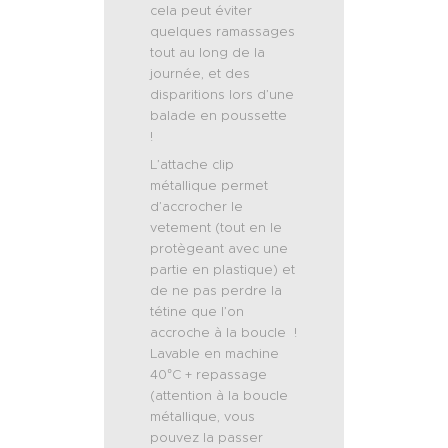
cela peut éviter
quelques ramassages
tout au long de la
journée, et des
disparitions lors d’une
balade en poussette
!
L’attache clip
métallique permet
d’accrocher le
vetement (tout en le
protègeant avec une
partie en plastique) et
de ne pas perdre la
tétine que l’on
accroche à la boucle !
Lavable en machine
40°C + repassage
(attention à la boucle
métallique, vous
pouvez la passer